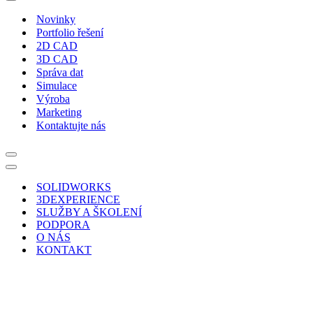
Navigační
menu
Novinky
Portfolio řešení
2D CAD
3D CAD
Správa dat
Simulace
Výroba
Marketing
Kontaktujte nás
Navigační
menu
Navigační
menu
SOLIDWORKS
3DEXPERIENCE
SLUŽBY A ŠKOLENÍ
PODPORA
O NÁS
KONTAKT