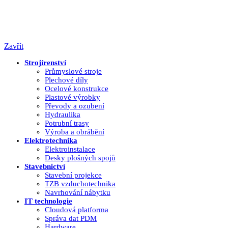
Zavřít
Strojírenství
Průmyslové stroje
Plechové díly
Ocelové konstrukce
Plastové výrobky
Převody a ozubení
Hydraulika
Potrubní trasy
Výroba a obrábění
Elektrotechnika
Elektroinstalace
Desky plošných spojů
Stavebnictví
Stavební projekce
TZB vzduchotechnika
Navrhování nábytku
IT technologie
Cloudová platforma
Správa dat PDM
Hardware