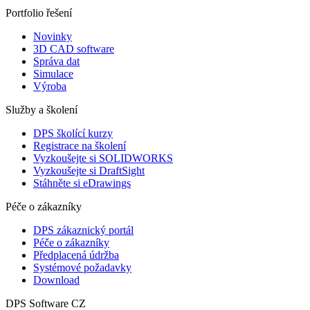
Portfolio řešení
Novinky
3D CAD software
Správa dat
Simulace
Výroba
Služby a školení
DPS školící kurzy
Registrace na školení
Vyzkoušejte si SOLIDWORKS
Vyzkoušejte si DraftSight
Stáhněte si eDrawings
Péče o zákazníky
DPS zákaznický portál
Péče o zákazníky
Předplacená údržba
Systémové požadavky
Download
DPS Software CZ