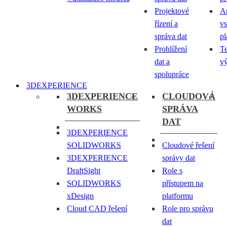
Projektové
A
řízení a
vs
správa dat
pl
Prohlížení
T
dat a
v
spolupráce
3DEXPERIENCE
3DEXPERIENCE
CLOUDOVÁ
WORKS
SPRÁVA
DAT
3DEXPERIENCE
SOLIDWORKS
Cloudové řešení
3DEXPERIENCE
správy dat
DraftSight
Role s
SOLIDWORKS
přístupem na
xDesign
platformu
Cloud CAD řešení
Role pro správu
dat