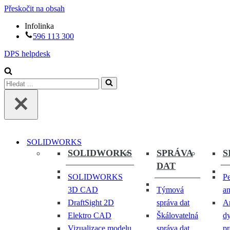
Přeskočit na obsah
Infolinka
596 113 300
DPS helpdesk
Vyhledat
...
SOLIDWORKS
SOLIDWORKS
SPRÁVA
S
DAT
SOLIDWORKS
Pe
3D CAD
Týmová
an
DraftSight 2D
správa dat
A
Elektro CAD
Škálovatelná
d
Vizualizace modelu
správa dat
pr