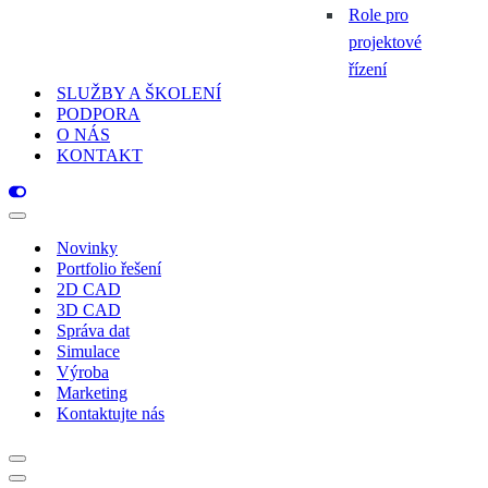
Role pro
projektové
řízení
SLUŽBY A ŠKOLENÍ
PODPORA
O NÁS
KONTAKT
Navigační
menu
Novinky
Portfolio řešení
2D CAD
3D CAD
Správa dat
Simulace
Výroba
Marketing
Kontaktujte nás
Navigační
menu
Navigační