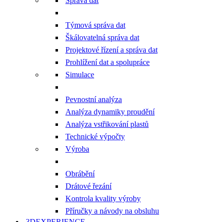
Správa dat
Týmová správa dat
Škálovatelná správa dat
Projektové řízení a správa dat
Prohlížení dat a spolupráce
Simulace
Pevnostní analýza
Analýza dynamiky proudění
Analýza vstřikování plastů
Technické výpočty
Výroba
Obrábění
Drátové řezání
Kontrola kvality výroby
Příručky a návody na obsluhu
3DEXPERIENCE