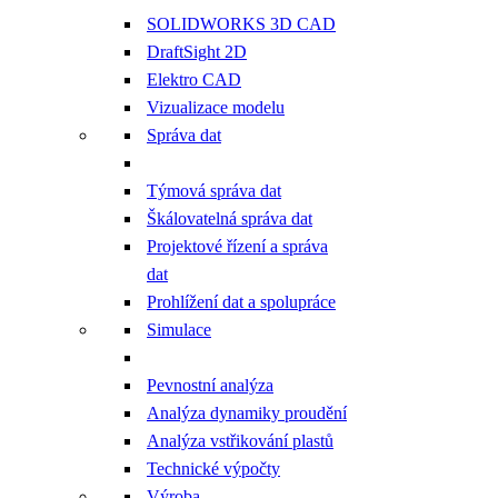
SOLIDWORKS 3D CAD
DraftSight 2D
Elektro CAD
Vizualizace modelu
Správa dat
Týmová správa dat
Škálovatelná správa dat
Projektové řízení a správa
dat
Prohlížení dat a spolupráce
Simulace
Pevnostní analýza
Analýza dynamiky proudění
Analýza vstřikování plastů
Technické výpočty
Výroba