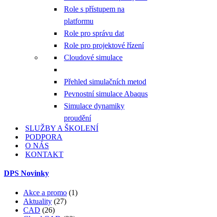
Role s přístupem na
platformu
Role pro správu dat
Role pro projektové řízení
Cloudové simulace
Přehled simulačních metod
Pevnostní simulace Abaqus
Simulace dynamiky
proudění
SLUŽBY A ŠKOLENÍ
PODPORA
O NÁS
KONTAKT
DPS Novinky
Akce a promo
(1)
Aktuality
(27)
CAD
(26)