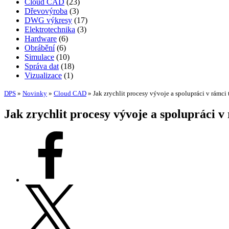
Cloud CAD
(23)
Dřevovýroba
(3)
DWG výkresy
(17)
Elektrotechnika
(3)
Hardware
(6)
Obrábění
(6)
Simulace
(10)
Správa dat
(18)
Vizualizace
(1)
DPS
»
Novinky
»
Cloud CAD
»
Jak zrychlit procesy vývoje a spolupráci v rámci
Jak zrychlit procesy vývoje a spolupráci 