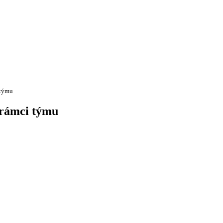
 týmu
v rámci týmu